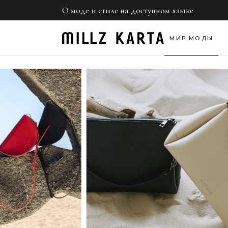
О моде и стиле на доступном языке
Нед
Обр
МИР МОДЫ
Све
Неделя моды
Образы звезд
Светская хроник