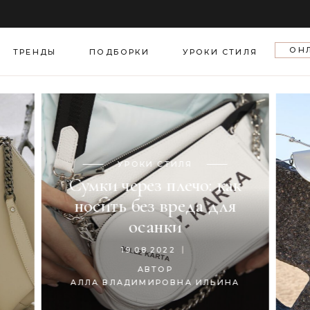
еля моды
ОН
азы звезд
ТРЕНДЫ
ПОДБОРКИ
УРОКИ СТИЛЯ
тская хроника
а
ГИД ПО СТИЛЮ
,
ТРЕНДЫ