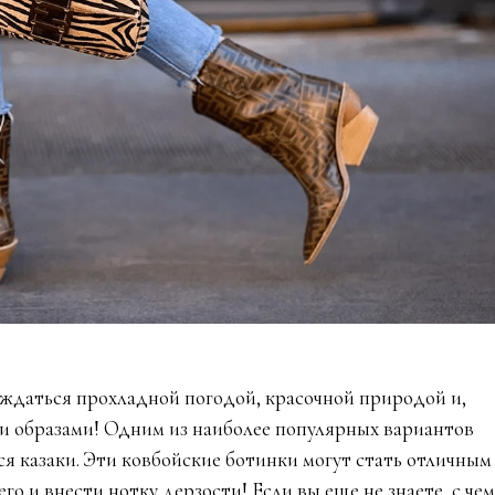
аждаться прохладной погодой, красочной природой и,
и образами! Одним из наиболее популярных вариантов
ся казаки. Эти ковбойские ботинки могут стать отличным
го и внести нотку дерзости! Если вы еще не знаете, с чем