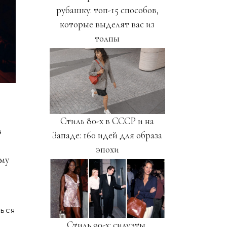
рубашку: топ-15 способов,
которые выделят вас из
толпы
Стиль 80-х в СССР и на
в
Западе: 160 идей для образа
эпохи
ому
ЬСЯ
Стиль 90-х: силуэты,