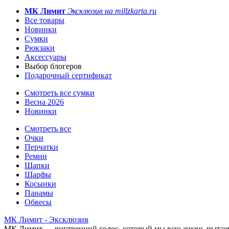
МК Лимит
Эксклюзив на millzkarta.ru
Все товары
Новинки
Сумки
Рюкзаки
Аксессуары
Выбор блогеров
Подарочный сертификат
Смотреть все сумки
Весна 2026
Новинки
Смотреть все
Очки
Перчатки
Ремни
Шапки
Шарфы
Косынки
Панамы
Обвесы
МК Лимит - Эксклюзив
МК Лимит — внутренний голос, который мы всю жизнь пытаем