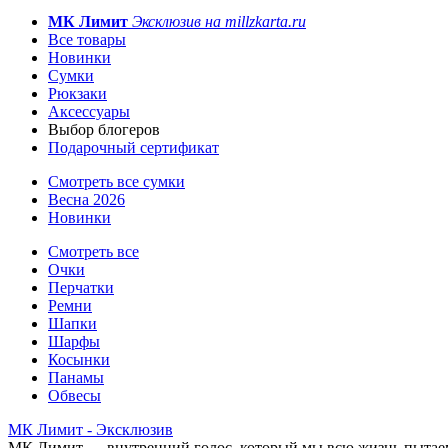
МК Лимит
Эксклюзив на millzkarta.ru
Все товары
Новинки
Сумки
Рюкзаки
Аксессуары
Выбор блогеров
Подарочный сертификат
Смотреть все сумки
Весна 2026
Новинки
Смотреть все
Очки
Перчатки
Ремни
Шапки
Шарфы
Косынки
Панамы
Обвесы
МК Лимит - Эксклюзив
МК Лимит — внутренний голос, который мы всю жизнь пытаем