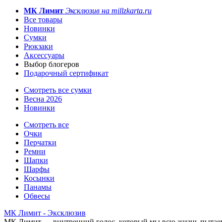
МК Лимит
Эксклюзив на millzkarta.ru
Все товары
Новинки
Сумки
Рюкзаки
Аксессуары
Выбор блогеров
Подарочный сертификат
Смотреть все сумки
Весна 2026
Новинки
Смотреть все
Очки
Перчатки
Ремни
Шапки
Шарфы
Косынки
Панамы
Обвесы
МК Лимит - Эксклюзив
МК Лимит — внутренний голос, который мы всю жизнь пытаем