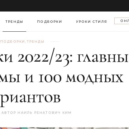
еля моды
ОН
азы звезд
ТРЕНДЫ
ПОДБОРКИ
УРОКИ СТИЛЯ
тская хроника
ПОДБОРКИ
,
ТРЕНДЫ
и 2022/23: главны
а
мы и 100 модных
ариантов
АВТОР
НАИЛЬ РЕНАТОВИЧ КИМ