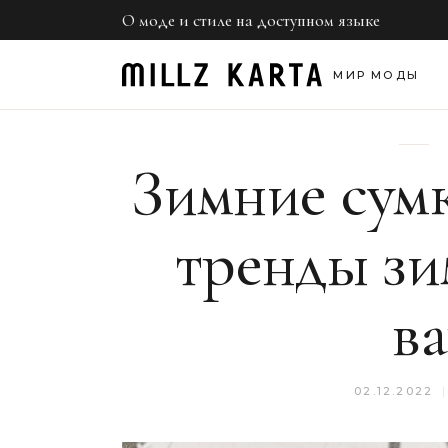
О моде и стиле на доступном языке
Нед
Обр
МИР МОДЫ
Све
Неделя моды
Зимние сумк
Образы звезд
Светская хроник
тренды зи
в
02.12.2022