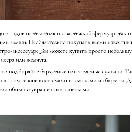
30-х годов из текстиля и с застежкой-фермуар, так и
или замши. Необязательно покупать всеми известны
етро-аксессуаре.
Вы можете купить просто небольш
исера или жемчуга.
 то подбирайте бархатные или атласные сумочки. Та
в этом сезоне костюмами и платьями из бархата. Д
ели обильно украшенные пайетками.