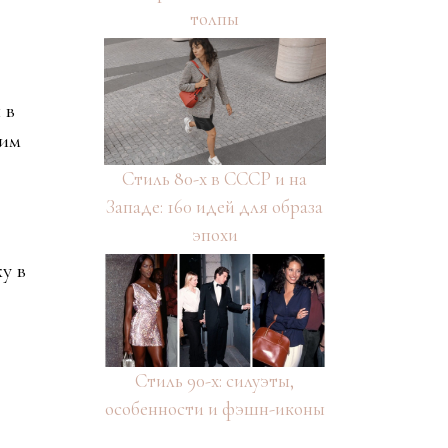
толпы
 в
ким
Стиль 80-х в СССР и на
Западе: 160 идей для образа
эпохи
у в
Стиль 90-х: силуэты,
особенности и фэшн-иконы