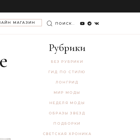
Search
ЛАЙН МАГАЗИН
for:
Рубрики
е
БЕЗ РУБРИКИ
ГИД ПО СТИЛЮ
ЛОНГРИД
МИР МОДЫ
НЕДЕЛЯ МОДЫ
ОБРАЗЫ ЗВЕЗД
ПОДБОРКИ
СВЕТСКАЯ ХРОНИКА