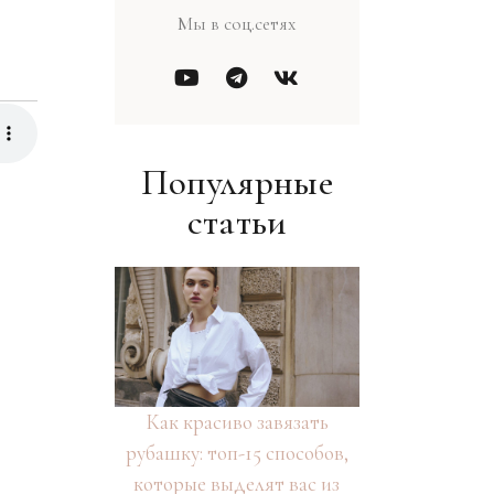
Мы в соц.сетях
Популярные
статьи
Как красиво завязать
рубашку: топ-15 способов,
которые выделят вас из