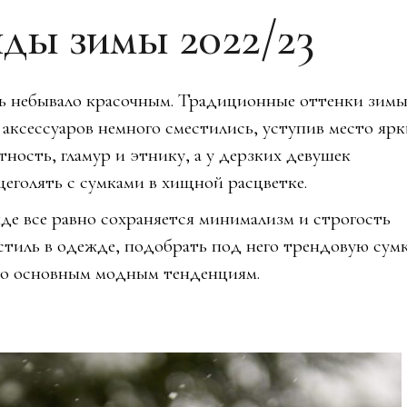
ды зимы 2022/23
ть небывало красочным. Традиционные оттенки зимы
 аксессуаров немного сместились, уступив место яр
тность, гламур и этнику, а у дерзких девушек
еголять с сумками в хищной расцветке.
нде все равно сохраняется минимализм и строгость
тиль в одежде, подобрать под него трендовую сумк
по основным модным тенденциям.