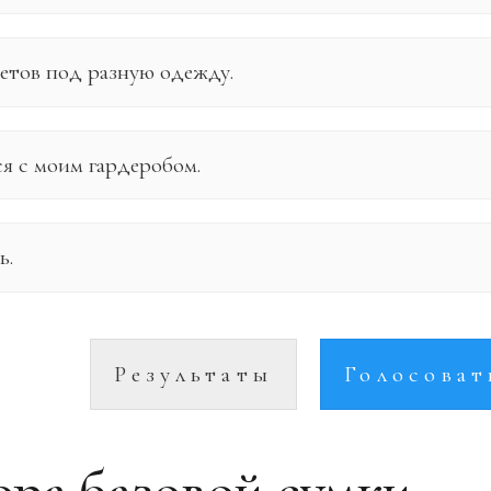
ветов под разную одежду.
тся с моим гардеробом.
ь.
Результаты
Голосоват
ора базовой сумки