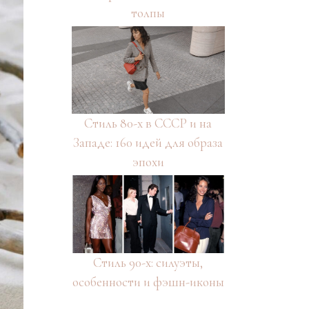
толпы
Стиль 80-х в СССР и на
Западе: 160 идей для образа
эпохи
Стиль 90-х: силуэты,
особенности и фэшн-иконы