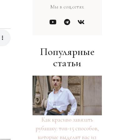
Мы в соц.сетях
Популярные
статьи
Как красиво завязать
рубашку: топ-15 способов,
которые выделят вас из