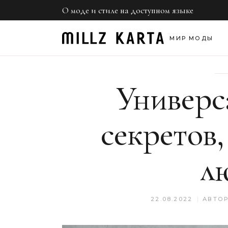
О моде и стиле на доступном языке
Нед
Обр
МИР МОДЫ
Све
Неделя моды
Универса
Образы звезд
Светская хроник
секретов,
л
22.08.2022
АВТО