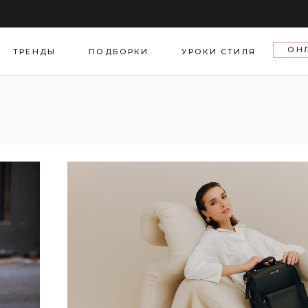
еля моды
ОН
азы звезд
ТРЕНДЫ
ПОДБОРКИ
УРОКИ СТИЛЯ
тская хроника
а