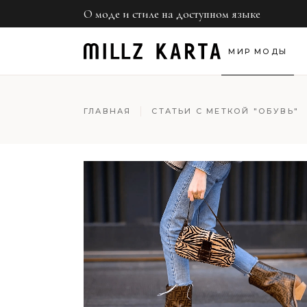
О моде и стиле на доступном языке
Нед
Обр
МИР МОДЫ
Све
Неделя моды
ГЛАВНАЯ
СТАТЬИ С МЕТКОЙ "ОБУВЬ"
Образы звезд
Светская хроник