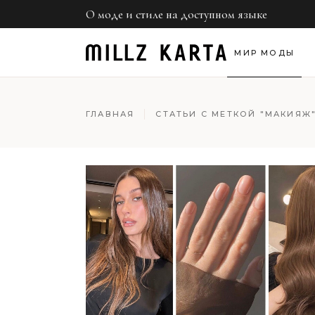
О моде и стиле на доступном языке
Нед
Обр
МИР МОДЫ
Све
Неделя моды
ГЛАВНАЯ
СТАТЬИ С МЕТКОЙ "МАКИЯЖ
Образы звезд
Светская хроник