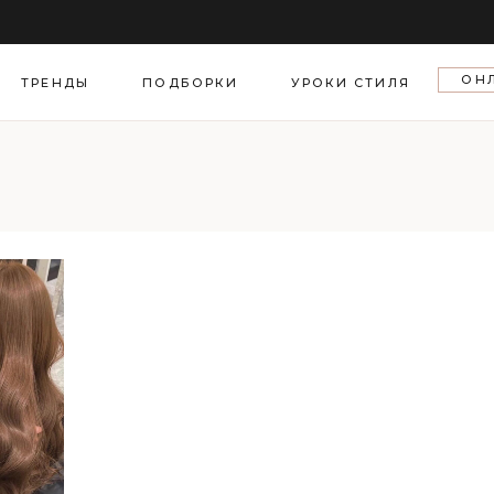
еля моды
ОН
азы звезд
ТРЕНДЫ
ПОДБОРКИ
УРОКИ СТИЛЯ
тская хроника
"
а