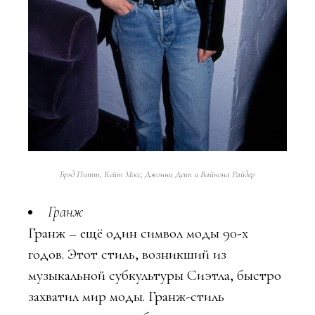
Брэд Питт, Кейт Мосс, Джонни Депп и Вайнона Райдер
Гранж
Гранж – ещё один символ моды 90-х
годов. Этот стиль, возникший из
музыкальной субкультуры Сиэтла, быстро
захватил мир моды. Гранж-стиль