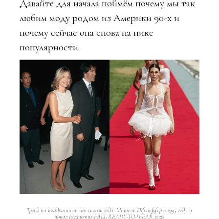
Давайте для начала поймём почему мы так
любим моду родом из Америки 90-х и
почему сейчас она снова на пике
популярности.
Тренд на квадратный нос сквозь года: Мишель Пфайффер в 1995 году и
показ Jacquemus FALL READY-TO-WEAR 2023