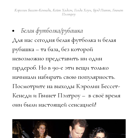
Кэролин Бессет-Кеннеди, Кейт Хадсон, Голди Хоун, Брэд Питт, Гвинет
Пэлтроу
Белая футболка/рубашка
Для нас сегодня белая футболка и белая
рубашка – та база, без которой
невозможно представить ни один
гардероб. Но в 90-е эти вещи только
начинали набирать свою популярность.
Посмотрите на выходы Кэролин Бессет-
Кенеди и Гвинет Пэлтроу – в своё время
они были настоящей сенсацией!