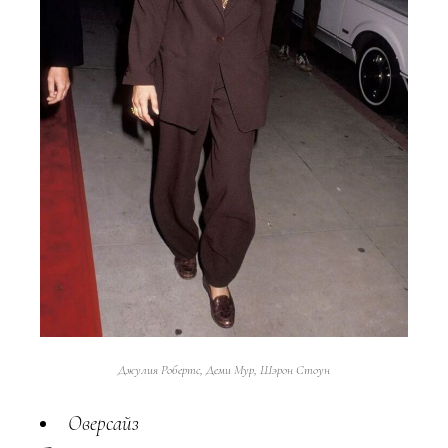
Джулия Робертс, Деми Мур, Шэрон Стоун
Оверсайз